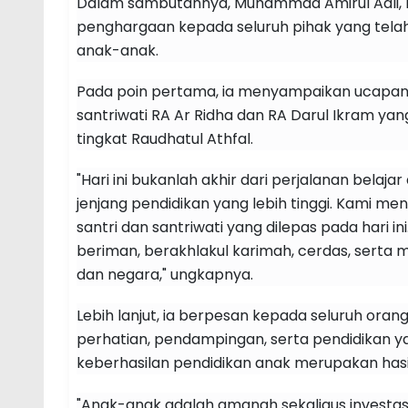
Dalam sambutannya, Muhammad Amirul Adli, 
penghargaan kepada seluruh pihak yang tela
anak-anak.
Pada poin pertama, ia menyampaikan ucapan 
santriwati RA Ar Ridha dan RA Darul Ikram yan
tingkat Raudhatul Athfal.
"Hari ini bukanlah akhir dari perjalanan belaj
jenjang pendidikan yang lebih tinggi. Kami m
santri dan santriwati yang dilepas pada hari
beriman, berakhlakul karimah, cerdas, sert
dan negara," ungkapnya.
Lebih lanjut, ia berpesan kepada seluruh ora
perhatian, pendampingan, serta pendidikan ya
keberhasilan pendidikan anak merupakan hasil 
"Anak-anak adalah amanah sekaligus investasi 