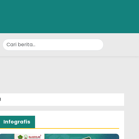
U
Infografis