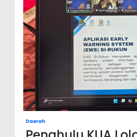
Daerah
Penghulu KUA Lolof