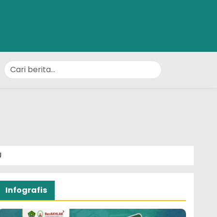
U
Infografis