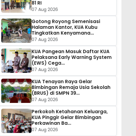
81 RI
07 Aug 2026
Gotong Royong Semenisasi
Halaman Kantor, KUA Kubu
Tingkatkan Kenyamana…
07 Aug 2026
KUA Pangean Masuk Daftar KUA
Pelaksana Early Warning System
(EWS) Cega…
07 Aug 2026
KUA Tenayan Raya Gelar
Bimbingan Remaja Usia Sekolah
(BRUS) di SMPN 39…
07 Aug 2026
Perkokoh Ketahanan Keluarga,
KUA Pinggir Gelar Bimbingan
Perkawinan Ba…
07 Aug 2026