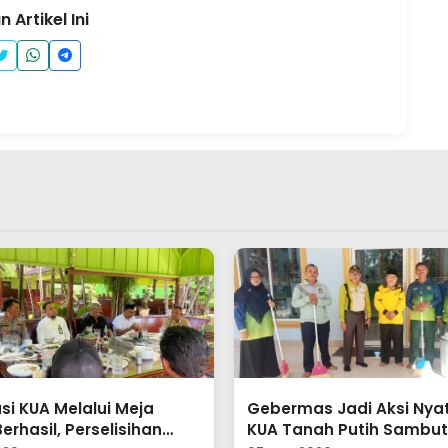
 Artikel Ini
s Jadi Aksi Nyata ASN
Gotong Royong Semenis
ah Putih Sambut HUT
Halaman Kantor, KUA Ku