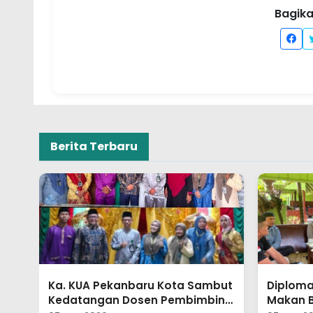
Bagikan
Berita Terbaru
but
Diplomasi KUA Melalui Meja
Geberma
ing
Makan Berhasil, Perselisihan
KUA Tan