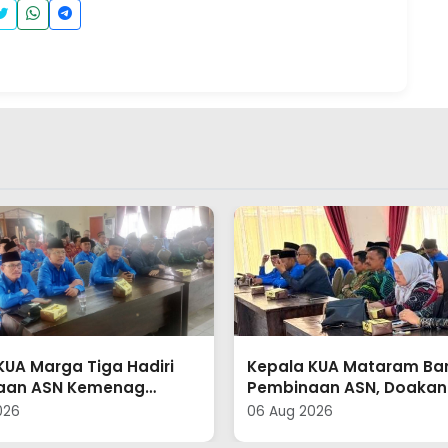
KUA Mataram Baru Hadiri
Amanda Wijaya dan Rifa
an ASN, Doakan Plt.
Resmi Melangsungkan A
 Kemenag Lampung
Nikah di Desa Taman Faj
026
06 Aug 2026
Sukses Mengemban
Purbolinggo