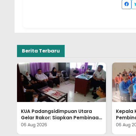
Berita Terbaru
Kepala KUA Marga Tiga Hadiri
Kepala 
aan
Pembinaan ASN Kemenag
Pembina
Lampung Timur
Kepala
06 Aug 2026
06 Aug 2
Timur 