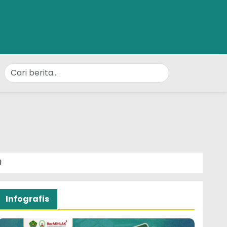
U
Infografis