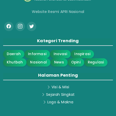
Website Resmi APRI Nasional
Kategori Trending
Daerah
Informasi
Inovasi
Inspirasi
Khutbah
Nasional
News
Opini
Regulasi
Halaman Penting
Visi & Misi
Sejarah Singkat
Logo & Makna