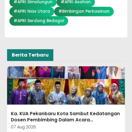
#APRI Simalungun
#APRI Asahan
#APRI Nias Utara
#Bimbingan Perkawinan
#APRI Serdang Bedagai
Berita Terbaru
Diplomasi KUA Melalui Meja Makan Berhasil,
Perselisihan Warga Wek II dan Wek III
Padangsidimpuan Utara Berakhir Damai
07 Aug 2026