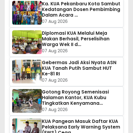
Ka. KUA Pekanbaru Kota Sambut
Kedatangan Dosen Pembimbing
Dalam Acara …
07 Aug 2026
Diplomasi KUA Melalui Meja
Makan Berhasil, Perselisihan
Warga Wek II d…
07 Aug 2026
Gebermas Jadi Aksi Nyata ASN
KUA Tanah Putih Sambut HUT
Ke-81 RI
07 Aug 2026
Gotong Royong Semenisasi
Halaman Kantor, KUA Kubu
Tingkatkan Kenyamana…
07 Aug 2026
KUA Pangean Masuk Daftar KUA
Pelaksana Early Warning System
(EWS) Cega…