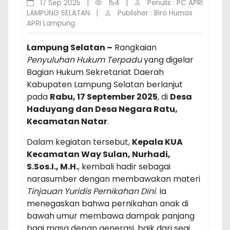
17 Sep 2025
|
154
|
Penulis : PC APRI
LAMPUNG SELATAN
|
Publisher : Biro Humas
APRI Lampung
Lampung Selatan –
Rangkaian
Penyuluhan Hukum Terpadu
yang digelar
Bagian Hukum Sekretariat Daerah
Kabupaten Lampung Selatan berlanjut
pada
Rabu, 17 September 2025
, di
Desa
Haduyang dan Desa Negara Ratu,
Kecamatan Natar
.
Dalam kegiatan tersebut,
Kepala KUA
Kecamatan Way Sulan, Nurhadi,
S.Sos.I., M.H.
, kembali hadir sebagai
narasumber dengan membawakan materi
Tinjauan Yuridis Pernikahan Dini
. Ia
menegaskan bahwa pernikahan anak di
bawah umur membawa dampak panjang
bagi masa depan generasi, baik dari segi