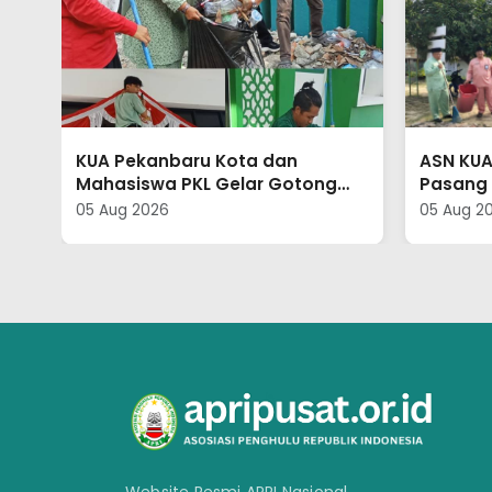
ASN KUA Tanah Putih Kompak
KUA Ban
Pasang Bendera HUT ke-81 RI
Capacity
dan Hari Jadi ke-69 Riau
Kebers
05 Aug 2026
05 Aug 2
Kompet