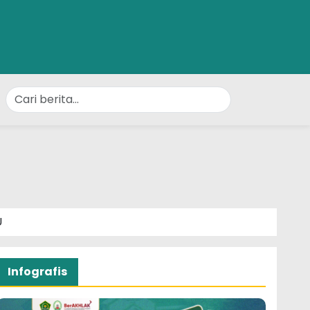
U
Infografis