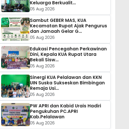
Keluarga Berkualit…
05 Aug 2026
Sambut GEBER MAS, KUA
Kecamatan Rupat Ajak Pengurus
dan Jamaah Gelar G…
05 Aug 2026
Edukasi Pencegahan Perkawinan
Dini, Kepala KUA Rupat Utara
Bekali Sisw…
05 Aug 2026
Sinergi KUA Pelalawan dan KKN
UIN Suska Sukseskan Bimbingan
Remaja Usi…
05 Aug 2026
PW APRI dan Kabid Urais Hadiri
Pengukuhan PC.APRI
Kab.Pelalawan
05 Aug 2026