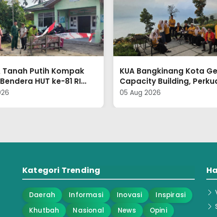
gkinang Kota Gelar
KUA Rokan IV Koto dan P
 Building, Perkuat
Perkuat Sinergi Wujudka
amaan dan Tingkatkan
Keluarga Berkualitas Mel
026
05 Aug 2026
ensi SDM
Program Elsimil
Kategori Trending
Ha
V
Daerah
Informasi
Inovasi
Inspirasi
S
Khutbah
Nasional
News
Opini