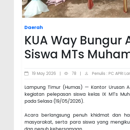
Daerah
KUA Way Bungur A
Siswa MTs Muha
19 May 2026
|
78
|
Penulis : PC APRI L
Lampung Timur (Humas) — Kantor Urusan 
kegiatan pelepasan siswa kelas IX MTs M
pada Selasa (19/05/2026).
Acara berlangsung penuh khidmat dan haru
masyarakat, serta para siswa yang mengiku
dan penuh kebersamaan.