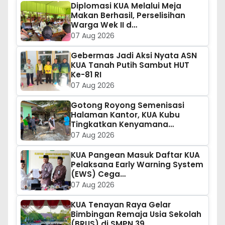
Diplomasi KUA Melalui Meja
Makan Berhasil, Perselisihan
Warga Wek II d…
07 Aug 2026
Gebermas Jadi Aksi Nyata ASN
KUA Tanah Putih Sambut HUT
Ke-81 RI
07 Aug 2026
Gotong Royong Semenisasi
Halaman Kantor, KUA Kubu
Tingkatkan Kenyamana…
07 Aug 2026
KUA Pangean Masuk Daftar KUA
Pelaksana Early Warning System
(EWS) Cega…
07 Aug 2026
KUA Tenayan Raya Gelar
Bimbingan Remaja Usia Sekolah
(BRUS) di SMPN 39…