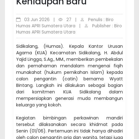
Kehidupan Baru
03 Jun 2026
|
27
|
Penulis : Biro
Humas APRI Sumatera Utara
|
Publisher : Biro
Humas APRI Sumatera Utara
Sidikalang, (Humas). Kepala Kantor Urusan
Agama (KUA) Kecamatan Sidikalang, H. Abdul
Yajid Lingga, S.Ag., MM., memberikan pembekalan
dan pemahaman mendalam mengenai fiqih
munakahat (hukum pernikahan Islam) kepada
calon pengantin (catin) bernama Wyatt
Bintang. Langkah ini dilakukan sebagai bagian
dari komitmen KUA Sidikalang dalam
mempersiapkan generasi muda membangun
keluarga yang kokoh.
Kegiatan bimbingan perkawinan mandiri
tersebut dilaksanakan secara khidmat pada
Senin (01/06). Pertemuan ini tidak hanya dihadiri
oleh calon pengantin pria dan wanita, tetapi juga