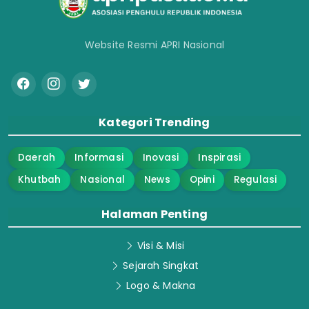
Website Resmi APRI Nasional
Kategori Trending
Daerah
Informasi
Inovasi
Inspirasi
Khutbah
Nasional
News
Opini
Regulasi
Halaman Penting
Visi & Misi
Sejarah Singkat
Logo & Makna