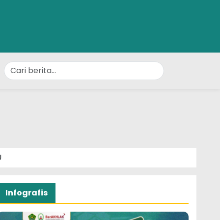
U
Infografis