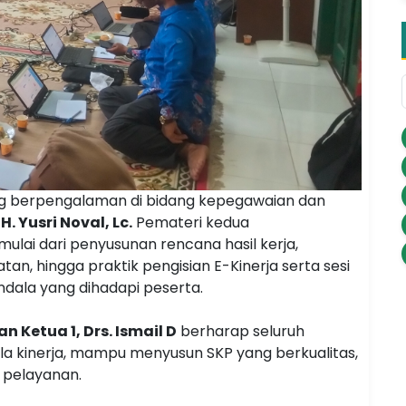
g berpengalaman di bidang kepegawaian dan
. Yusri Noval, Lc.
Pemateri kedua
lai dari penyusunan rencana hasil kerja,
an, hingga praktik pengisian E-Kinerja serta sesi
ndala yang dihadapi peserta.
an Ketua 1, Drs. Ismail D
berharap seluruh
a kinerja, mampu menyusun SKP yang berkualitas,
s pelayanan.