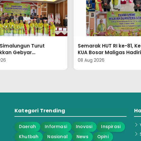
 HUT RI ke-81, Kepala
Kepala KUA Tarutung B
ar Maligas Hadiri Gebyar
Jajaran Laksanakan Pe
ekaan dan Lomba Mars
Musholla di Tempat Um
026
08 Aug 2026
MMI se-Sumatera Utara
Fasilitas Publik
Kategori Trending
Ha
V
Daerah
Informasi
Inovasi
Inspirasi
S
Khutbah
Nasional
News
Opini