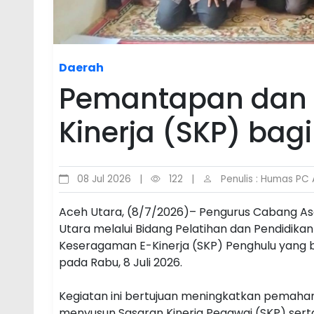
Daerah
Pemantapan dan 
Kinerja (SKP) bag
08 Jul 2026
|
122
|
Penulis : Humas PC 
Aceh Utara, (8/7/2026)– Pengurus Cabang Aso
Utara melalui Bidang Pelatihan dan Pendidi
Keseragaman E-Kinerja (SKP) Penghulu yang b
pada Rabu, 8 Juli 2026.
Kegiatan ini bertujuan meningkatkan pemah
menyusun Sasaran Kinerja Pegawai (SKP) sert