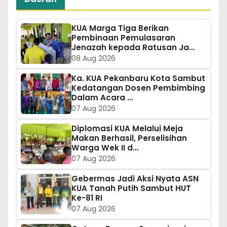
KUA Marga Tiga Berikan
Pembinaan Pemulasaran
Jenazah kepada Ratusan Ja…
08 Aug 2026
Ka. KUA Pekanbaru Kota Sambut
Kedatangan Dosen Pembimbing
Dalam Acara …
07 Aug 2026
Diplomasi KUA Melalui Meja
Makan Berhasil, Perselisihan
Warga Wek II d…
07 Aug 2026
Gebermas Jadi Aksi Nyata ASN
KUA Tanah Putih Sambut HUT
Ke-81 RI
07 Aug 2026