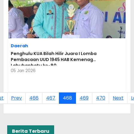
Daerah
Penghulu KUA Bilah Hilir Juara I Lomba
Pembacaan UUD 1945 HAB Kemenag
Labuhanbatu ke-80
05 Jan 2026
st
Prev
466
467
468
469
470
Next
L
Berita Terbaru