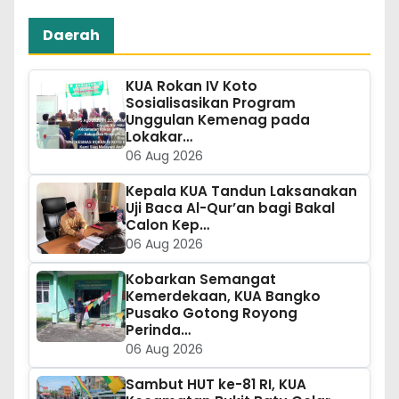
Daerah
KUA Rokan IV Koto
Sosialisasikan Program
Unggulan Kemenag pada
Lokakar…
06 Aug 2026
Kepala KUA Tandun Laksanakan
Uji Baca Al-Qur’an bagi Bakal
Calon Kep…
06 Aug 2026
Kobarkan Semangat
Kemerdekaan, KUA Bangko
Pusako Gotong Royong
Perinda…
06 Aug 2026
Sambut HUT ke-81 RI, KUA