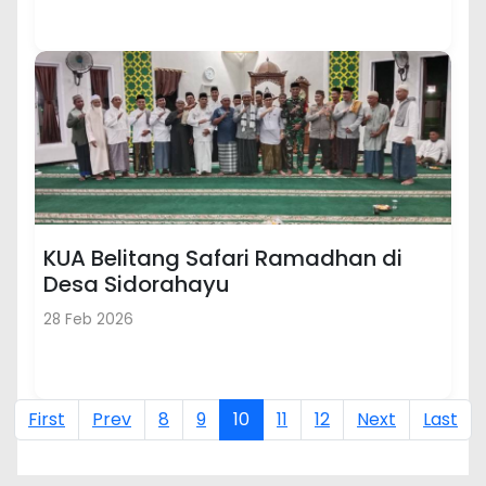
KUA Belitang Safari Ramadhan di
Desa Sidorahayu
28 Feb 2026
First
Prev
8
9
10
11
12
Next
Last