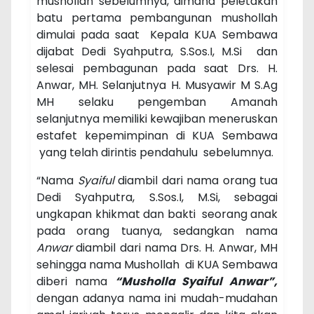
mushollah sebelumnya, dimana peletakan
batu pertama pembangunan mushollah
dimulai pada saat Kepala KUA Sembawa
dijabat Dedi Syahputra, S.Sos.I, M.Si dan
selesai pembagunan pada saat Drs. H.
Anwar, MH. Selanjutnya H. Musyawir M S.Ag
MH selaku pengemban Amanah
selanjutnya memiliki kewajiban meneruskan
estafet kepemimpinan di KUA Sembawa
yang telah dirintis pendahulu sebelumnya.
“Nama
Syaiful
diambil dari nama orang tua
Dedi Syahputra, S.Sos.I, M.Si, sebagai
ungkapan khikmat dan bakti seorang anak
pada orang tuanya, sedangkan nama
Anwar
diambil dari nama Drs. H. Anwar, MH
sehingga nama Mushollah di KUA Sembawa
diberi nama
“Musholla Syaiful Anwar”,
dengan adanya nama ini mudah-mudahan