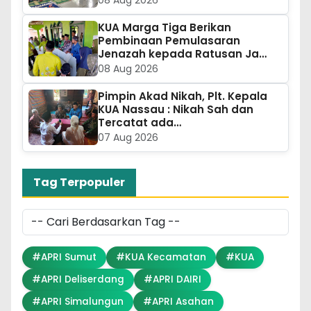
08 Aug 2026
KUA Marga Tiga Berikan
Pembinaan Pemulasaran
Jenazah kepada Ratusan Ja…
08 Aug 2026
Pimpin Akad Nikah, Plt. Kepala
KUA Nassau : Nikah Sah dan
Tercatat ada…
07 Aug 2026
Tag Terpopuler
#APRI Sumut
#KUA Kecamatan
#KUA
#APRI Deliserdang
#APRI DAIRI
#APRI Simalungun
#APRI Asahan