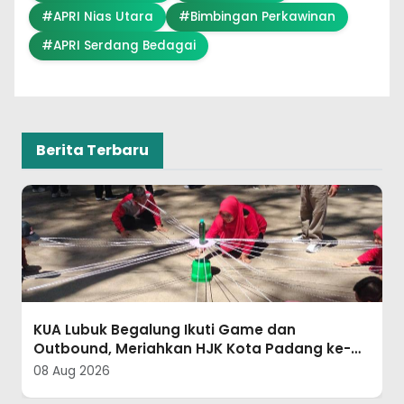
#APRI Nias Utara
#Bimbingan Perkawinan
#APRI Serdang Bedagai
Berita Terbaru
PC APRI Simalungun Turut Semarakkan
Gebyar Kemerdekaan RI ke-81 dan Lomba
Mars Fahmi UMMI se-Sumut
08 Aug 2026