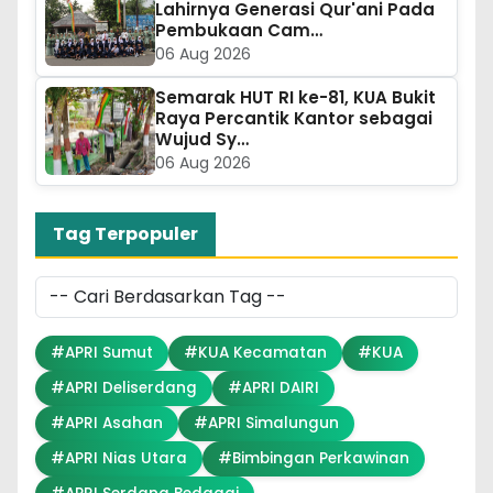
Lahirnya Generasi Qur'ani Pada
Pembukaan Cam…
06 Aug 2026
Semarak HUT RI ke-81, KUA Bukit
Raya Percantik Kantor sebagai
Wujud Sy…
06 Aug 2026
Tag Terpopuler
#APRI Sumut
#KUA Kecamatan
#KUA
#APRI Deliserdang
#APRI DAIRI
#APRI Asahan
#APRI Simalungun
#APRI Nias Utara
#Bimbingan Perkawinan