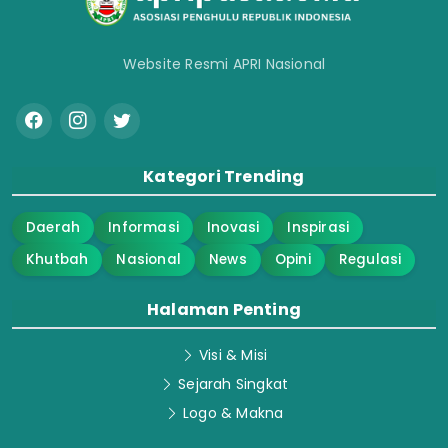
Website Resmi APRI Nasional
Kategori Trending
Daerah
Informasi
Inovasi
Inspirasi
Khutbah
Nasional
News
Opini
Regulasi
Halaman Penting
Visi & Misi
Sejarah Singkat
Logo & Makna