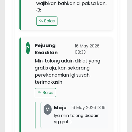
wajibkan bahkan di paksa kan..
🥲
Balas
Pejuang
16 May 2026
P
Keadilan
08:33
Min, tolong adain diklat yang
gratis aja, kan sekarang
perekonomian lgi susah,
terimakasih
Balas
Maju
16 May 2026 13:16
M
Iya min tolong diadain
yg gratis