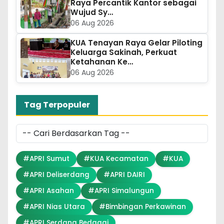
Raya Percantik Kantor sebagai
Wujud Sy…
06 Aug 2026
KUA Tenayan Raya Gelar Piloting
Keluarga Sakinah, Perkuat
Ketahanan Ke…
06 Aug 2026
Tag Terpopuler
#APRI Sumut
#KUA Kecamatan
#KUA
#APRI Deliserdang
#APRI DAIRI
#APRI Asahan
#APRI Simalungun
#APRI Nias Utara
#Bimbingan Perkawinan
#APRI Serdang Bedagai