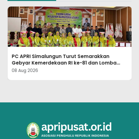
PC APRI Simalungun Turut Semarakkan
Gebyar Kemerdekaan RI ke-81 dan Lomba
Mars Fahmi UMMI se-Sumut
08 Aug 2026