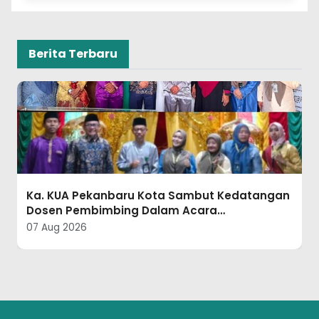
Berita Terbaru
Ka. KUA Pekanbaru Kota Sambut Kedatangan
Dosen Pembimbing Dalam Acara
Penjemputan Mahasiswa PKL
07 Aug 2026