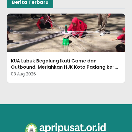
Berita Terbaru
PC APRI Simalungun Turut Semarakkan
Gebyar Kemerdekaan RI ke-81 dan Lomba
Mars Fahmi UMMI se-Sumut
08 Aug 2026