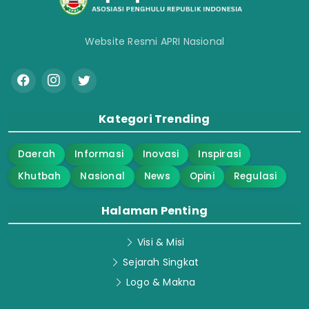
Website Resmi APRI Nasional
Kategori Trending
Daerah
Informasi
Inovasi
Inspirasi
Khutbah
Nasional
News
Opini
Regulasi
Halaman Penting
Visi & Misi
Sejarah Singkat
Logo & Makna