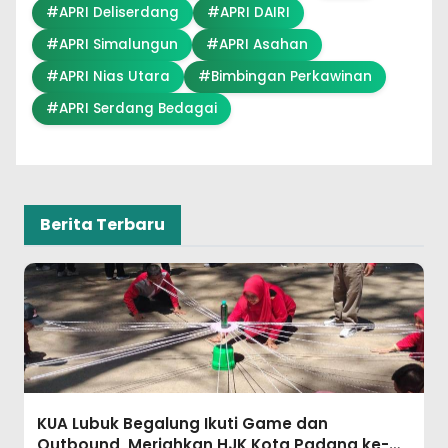
#APRI Deliserdang
#APRI DAIRI
#APRI Simalungun
#APRI Asahan
#APRI Nias Utara
#Bimbingan Perkawinan
#APRI Serdang Bedagai
Berita Terbaru
PC APRI Simalungun Turut Semarakkan
Gebyar Kemerdekaan RI ke-81 dan Lomba