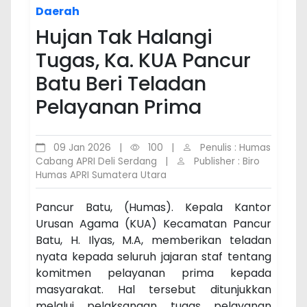
Daerah
Hujan Tak Halangi
Tugas, Ka. KUA Pancur
Batu Beri Teladan
Pelayanan Prima
09 Jan 2026
|
100
|
Penulis : Humas
Cabang APRI Deli Serdang
|
Publisher : Biro
Humas APRI Sumatera Utara
Pancur Batu, (Humas). Kepala Kantor
Urusan Agama (KUA) Kecamatan Pancur
Batu,
H. Ilyas, M.A
, memberikan teladan
nyata kepada seluruh jajaran staf tentang
komitmen pelayanan prima kepada
masyarakat. Hal tersebut ditunjukkan
melalui pelaksanaan tugas pelayanan