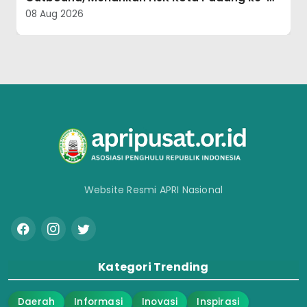
Mars Fahmi UMMI se-Sumut
08 Aug 2026
Website Resmi APRI Nasional
Kategori Trending
Daerah
Informasi
Inovasi
Inspirasi